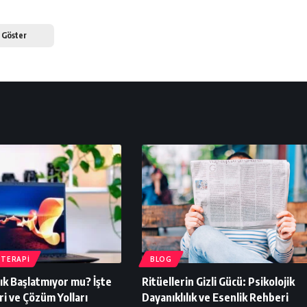
 Göster
 TERAPI
BLOG
lık Başlatmıyor mu? İşte
Ritüellerin Gizli Gücü: Psikolojik
i ve Çözüm Yolları
Dayanıklılık ve Esenlik Rehberi