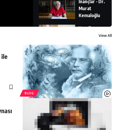
İnançlar - Dr.
Murat
Kemaloğlu
Karolin
Fişekçi ile
View All
Açık Seçik
Rüyalarımız
ile
bize ne
anlatıyor
olabilir ? Dr.
Murat
Kemaloğlu
BLOG
drmuratkemaloglu
ynası
Engin Geçtan
- Dr. Murat
Kemaloğlu