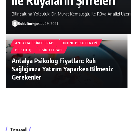
ile Rüyaların Şifreleri
Bilinçaltına Yolculuk: Dr. Murat Kemaloğlu ile Rüya Analizi Üzer
Ruhbilim
Ağustos 29, 2021
ANTALYA PSIKOTERAPI
ONLINE PSKOTERAPI
PSIKOLOJI
PSIKOTERAPI
Antalya Psikolog Fiyatları: Ruh
Sağlığınıza Yatırım Yaparken Bilmeniz
Gerekenler
Travel