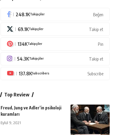
248.1K
Takipçiler
Beğen
69.1K
Takipçiler
Takip et
134K
Takipçiler
Pin
54.3K
Takipçiler
Takip et
137.8K
Subscribers
Subscribe
Top Review
Freud, Jung ve Adler’in psikoloji
kuramları
Eylül 9, 2021