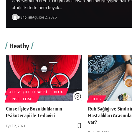
Giriş Sigmund Freud, 130 yıl önce insan zihninin işleyişine dair o
attığı fikirlerle hem büyük…
Ruhbilim
Ağustos 2, 2026
Heathy
AILE VE ÇIFT TERAPISI
BLOG
CINSEL TERAPI
BLOG
Cinsel İşlev Bozukluklarının
Ruh Sağlığı ve Sindir
Psikoterapi ile Tedavisi
Hastalıkları Arasında N
var?
Eylül 2, 2021