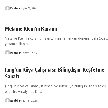
Ruhbilim
Eylül 9, 2021
Melanie Klein’ın Kuramı
Melanie Klein’ın kuramı, insan zihninin en erken dönemindeki (özell
yaşamın ilk birkaç…
Ruhbilim
Temmuz 7, 2026
Jung’un Rüya Çalışması: Bilinçdışını Keşfetme
Sanatı
Jung’un rüya çalışması, 1zihinsel ve ruhsal yolculuğunuzda size eşli
edebilir. Antalya’da Dr.…
Ruhbilim
Mart 5, 2026