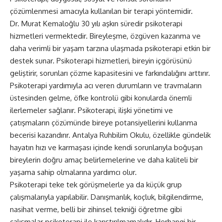
çözümlenmesi amacıyla kullanılan bir terapi yöntemidir.
Dr. Murat Kemaloğlu 30 yılı aşkın süredir psikoterapi
hizmetleri vermektedir. Bireyleşme, özgüven kazanma ve
daha verimli bir yaşam tarzına ulaşmada psikoterapi etkin bir
destek sunar. Psikoterapi hizmetleri, bireyin içgörüsünü
geliştirir, sorunları çözme kapasitesini ve farkındalığını arttırır.
Psikoterapi yardımıyla acı veren durumların ve travmaların
üstesinden gelme, öfke kontrolü gibi konularda önemli
ilerlemeler sağlanır. Psikoterapi, ilişki yönetimi ve
çatışmaların çözümünde bireye potansiyellerini kullanma
becerisi kazandırır. Antalya Ruhbilim Okulu, özellikle gündelik
hayatın hızı ve karmaşası içinde kendi sorunlarıyla boğuşan
bireylerin doğru amaç belirlemelerine ve daha kaliteli bir
yaşama sahip olmalarına yardımcı olur.
Psikoterapi teke tek görüşmelerle ya da küçük grup
çalışmalarıyla yapılabilir. Danışmanlık, koçluk, bilgilendirme,
nasihat verme, belli bir zihinsel tekniği öğretme gibi
çalışmalar psikoterapi ile karıştırılmamalıdır. Herhangi bir