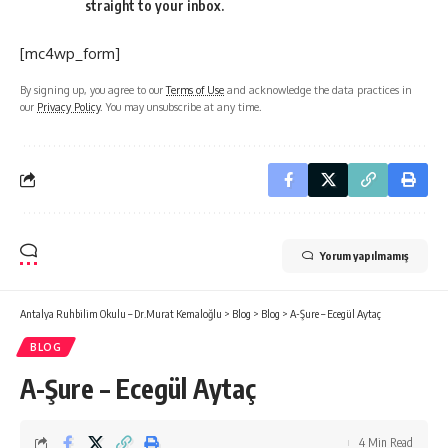
straight to your inbox.
[mc4wp_form]
By signing up, you agree to our
Terms of Use
and acknowledge the data practices in
our
Privacy Policy
. You may unsubscribe at any time.
Yorum yapılmamış
Antalya Ruhbilim Okulu – Dr.Murat Kemaloğlu
>
Blog
>
Blog
>
A-Şure – Ecegül Aytaç
BLOG
A-Şure – Ecegül Aytaç
4 Min Read