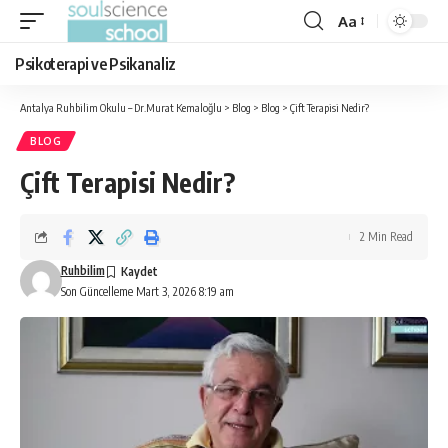
Aa
Font
Resizer
Psikoterapi ve Psikanaliz
Antalya Ruhbilim Okulu – Dr.Murat Kemaloğlu
>
Blog
>
Blog
>
Çift Terapisi Nedir?
BLOG
Çift Terapisi Nedir?
2 Min Read
Ruhbilim
Son Güncelleme Mart 3, 2026 8:19 am