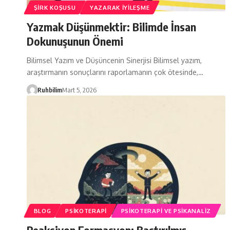
ŞIRK KOŞUSU
YAZARAK İYILEŞME
Yazmak Düşünmektir: Bilimde İnsan
Dokunuşunun Önemi
Bilimsel Yazım ve Düşüncenin Sinerjisi Bilimsel yazım,
araştırmanın sonuçlarını raporlamanın çok ötesinde,…
Ruhbilim
Mart 5, 2026
BLOG
PSIKOTERAPI
PSIKOTERAPI VE PSIKANALIZ
Reaksiyon Formasyon: Bastırılmış