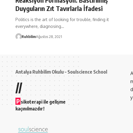
Duyguların Zıt Tavırlarla İfadesi
Politics is the art of looking for trouble, finding it
everywhere, diagnosing…
Ruhbilim
Ağustos 28, 2021
Antalya Ruhbilim Okulu – Soulscience School
A
m
//
d
y
P
sikoterapi ile gelişme
kaçınılmazdır!